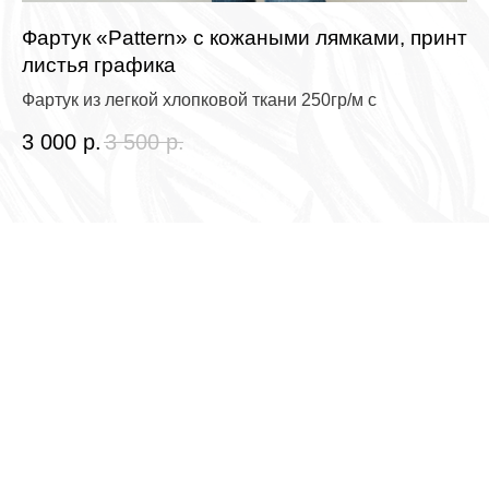
Фартук «Pattern» с кожаными лямками, принт
Фа
листья графика
Фа
Фартук из легкой хлопковой ткани 250гр/м с
1 
3 000
р.
3 500
р.