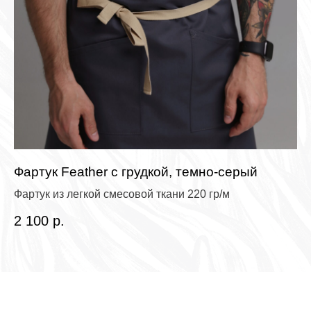
Фартук Feather с грудкой, темно-серый
Ф
Фартук из легкой смесовой ткани 220 гр/м
Фа
2 100
р.
3 