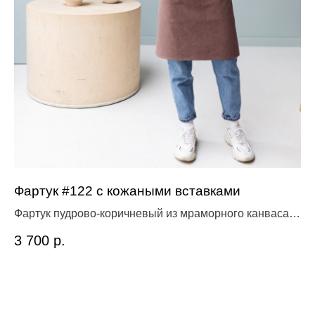
Фартук #122 с кожаными вставками
К
Фартук пудрово-коричневый из мраморного канваса с
1 
пропиткой
3 700
р.