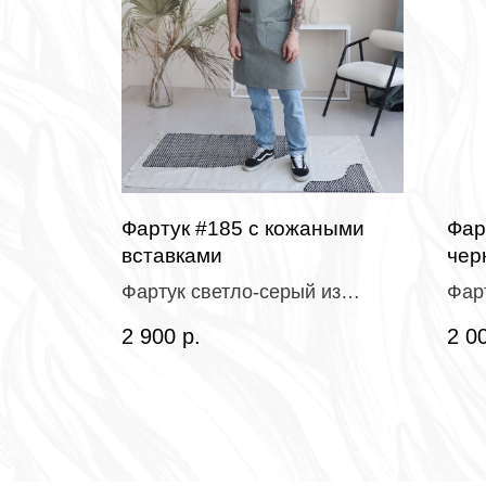
NEW»
Фартук #185 с кожаными
Фар
ь
вставками
чер
айз
Фартук светло-серый из
Фар
00%
мраморного канваса с
100%
2 900
р.
2 0
водоотталкивающей
пропиткой