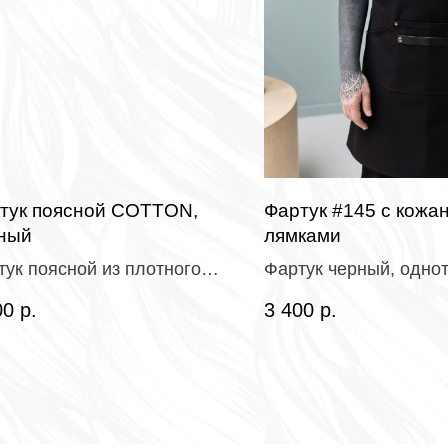
тук поясной COTTON,
Фартук #145 с кожа
ный
лямками
тук поясной из плотного
Фартук черный, одно
 хлопка (заказ от 5 шт)
канвас с пропиткой
00
р.
3 400
р.