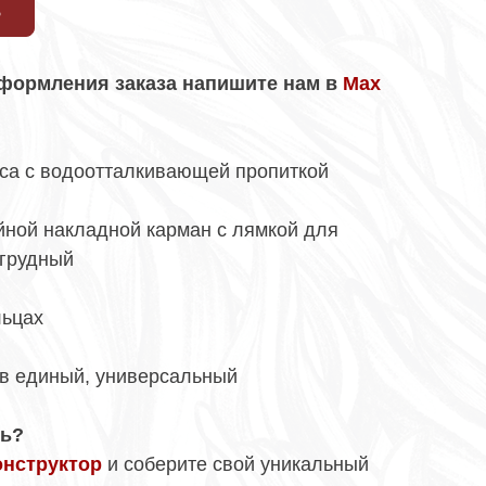
Ь
формления заказа напишите нам в
Max
аса с водоотталкивающей пропиткой
йной накладной карман с лямкой для
агрудный
льцах
ов единый, универсальный
ть?
онструктор
и соберите свой уникальный