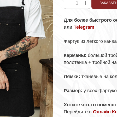
ЗАКАЗАТ
Для более быстрого о
или
Telegram
Фартук из легкого канв
Карманы:
большой тро
полотенца + тройной н
Лямки:
тканевые на ко
Размер:
у всех фартук
Хотите что-то поменя
Перейдите в
Онлайн К