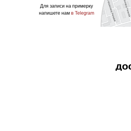
Для записи на примерку
напишете нам
в Telegram
до
ВС
Наша мастерская в г. Москва:
Новодмитровская ул., 5А, с. 2