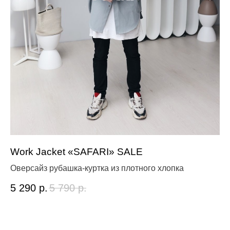
Work Jacket «SAFARI» SALE
Фа
Оверсайз рубашка-куртка из плотного хлопка
1 
5 290
р.
5 790
р.