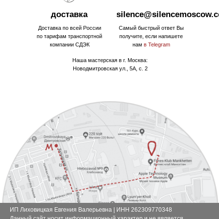
доставка
silence@silencemoscow.
Доставка по всей России
Самый быстрый ответ Вы
по тарифам транспортной
получите, если напишете
компании СДЭК
нам
в Telegram
Наша мастерская в г. Москва:
Новодмитровская ул., 5А, с. 2
ИП Лиховицкая Евгения Валерьевна | ИНН 262309770348
Данный сайт носит информационный характер и не является