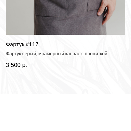
Фартук #117
Ф
Фартук серый, мраморный канвас с пропиткой
За
3 500
р.
2 