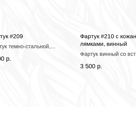
тук #209
Фартук #210 с кожа
лямками, винный
тук темно-стальной,
Фартук винный со вс
морный канвас с
00
р.
из натуральной кожи,
питкой
3 500
р.
однотонный канвас с
пропиткой