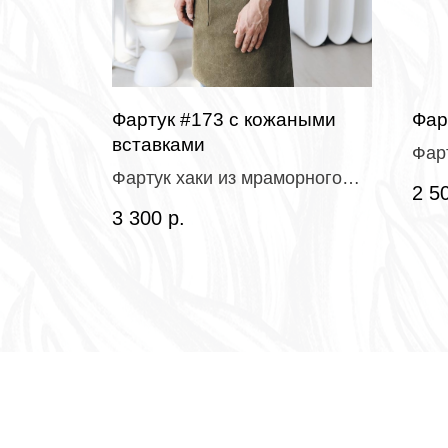
ной
Фартук #173 с кожаными
Фар
вставками
Фар
Фартук хаки из мраморного
мра
2 5
канваса с
про
3 300
р.
водоотталкивающей
пропиткой