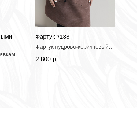
ными
Фартук #138
Фар
Фартук пудрово-коричневый,
Фар
тавками
мраморный канвас с
кан
2 800
р.
3 7
пропиткой