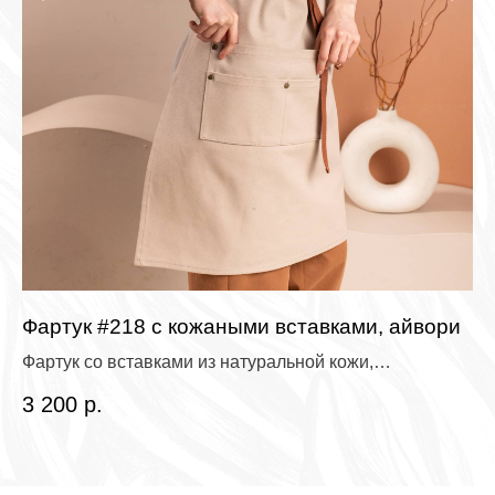
Фартук #218 с кожаными вставками, айвори
Фа
Фартук со вставками из натуральной кожи,
Фа
однотонный канвас с водоотталкивающей пропиткой
пр
3 200
р.
2 