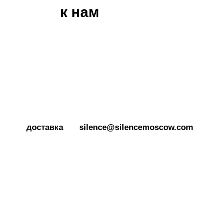
к нам
+7 925 184
39 69
доставка
silence@silencemoscow.com
Доставка по всей России
Самый быстрый ответ Вы
по тарифам транспортной
получите, если напишете
компании СДЭК
нам
в Telegram
Наша мастерская в г. Москва:
Новодмитровская ул., 5А, с. 2