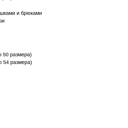
ашками и брюками
ри
о 50 размера)
о 54 размера)