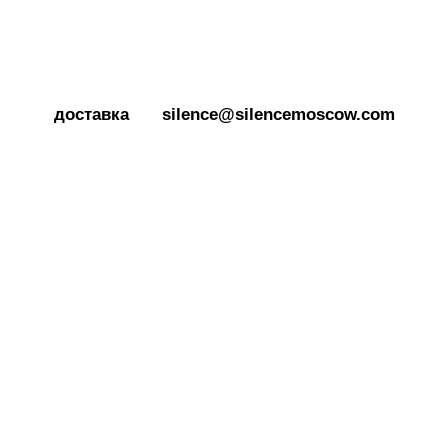
+7 925 184
39 69
доставка
silence@silencemoscow.com
Доставка по всей России
Самый быстрый ответ Вы
по тарифам транспортной
получите, если напишете
компании СДЭК
нам
в Telegram
Наша мастерская в г. Москва:
Новодмитровская ул., 5А, с. 2