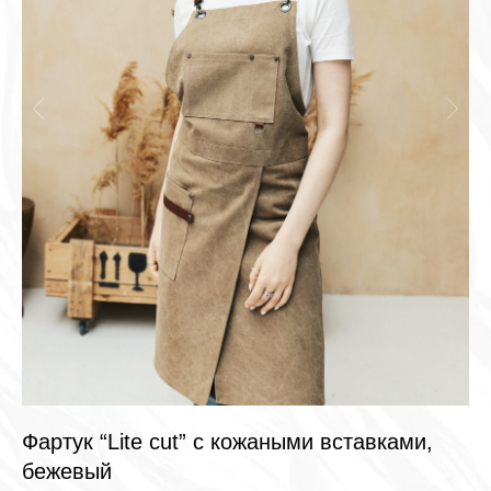
Фартук “Lite cut” с кожаными вставками,
Ф
бежевый
Фа