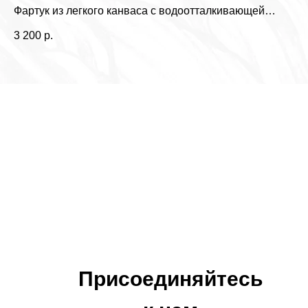
Фартук из легкого канваса с водоотталкивающей
3 
пропиткой
3 200
р.
Присоединяйтесь