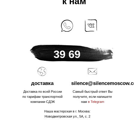
к нам
+7 925 184
39 69
доставка
silence@silencemoscow.
Доставка по всей России
Самый быстрый ответ Вы
по тарифам транспортной
получите, если напишете
компании СДЭК
нам
в Telegram
Наша мастерская в г. Москва:
Новодмитровская ул., 5А, с. 2